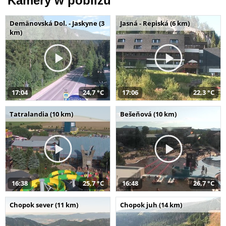
Kamery w pobliżu
Demänovská Dol. - Jaskyne (3
Jasná - Repiská (6 km)
km)
17:04
24,7 °C
17:06
22,3 °C
Tatralandia (10 km)
Bešeňová (10 km)
16:38
25,7 °C
16:48
26,7 °C
Chopok sever (11 km)
Chopok juh (14 km)