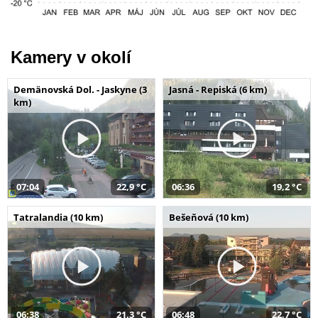
Kamery v okolí
Demänovská Dol. - Jaskyne (3
Jasná - Repiská (6 km)
km)
07:04
22,9 °C
06:36
19,2 °C
Tatralandia (10 km)
Bešeňová (10 km)
06:38
21,3 °C
06:48
22,7 °C