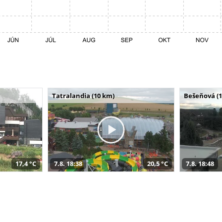
Tatralandia (10 km)
Bešeňová (
17,4 °C
7.8. 18:38
20,5 °C
7.8. 18:48