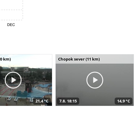
10 km)
Chopok sever (11 km)
21,4 °C
7.8. 18:15
14,9 °C