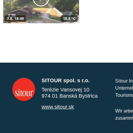
7.8. 18:49
18,8 °C
SITOUR spol. s r.o.
Sitour I
Unterne
Terézie Vansovej 10
Tourism
974 01 Banská Bystrica
www.sitour.sk
Wir arbe
zusamme