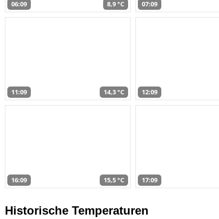
06:09
8,9 °C
07:09
11:09
14,3 °C
12:09
16:09
15,5 °C
17:09
Historische Temperaturen