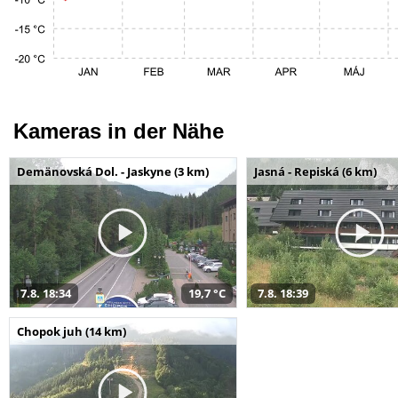
Kameras in der Nähe
Demänovská Dol. - Jaskyne (3 km)
Jasná - Repiská (6 km)
7.8. 18:34
19,7 °C
7.8. 18:39
Chopok juh (14 km)