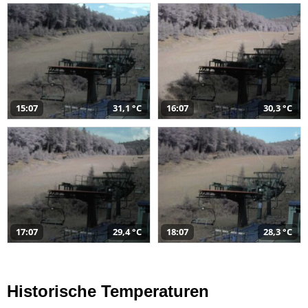
15:07
31,1 °C
16:07
30,3 °C
17:07
29,4 °C
18:07
28,3 °C
Historische Temperaturen