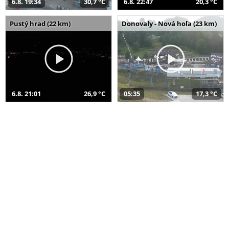
6.8. 19:34
30,7 °C
6.8. 22:47
20,3 °C
Pustý hrad (22 km)
Donovaly - Nová hoľa (23 km)
6.8. 21:01
26,9 °C
05:35
17,3 °C