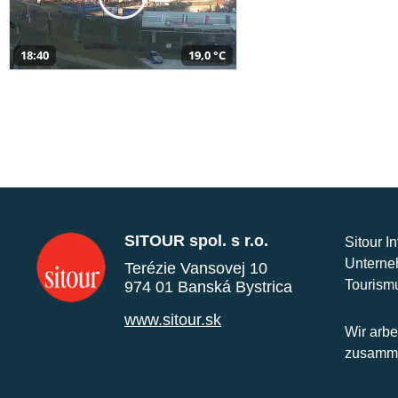
18:40
19,0 °C
SITOUR spol. s r.o.
Sitour I
Unterne
Terézie Vansovej 10
Tourism
974 01 Banská Bystrica
www.sitour.sk
Wir arbe
zusamme