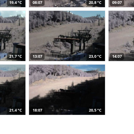
19,4 °C
08:07
20,8 °C
09:07
21,7 °C
13:07
23,0 °C
14:07
21,4 °C
18:07
20,5 °C