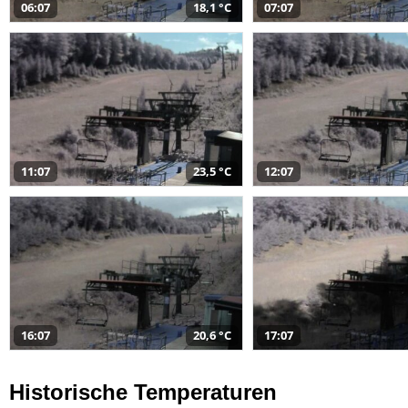
06:07
18,1 °C
07:07
11:07
23,5 °C
12:07
16:07
20,6 °C
17:07
Historische Temperaturen