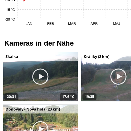
Kameras in der Nähe
Skalka
Králiky (2 km)
20:31
17,6 °C
19:35
Donovaly - Nová hoľa (23 km)