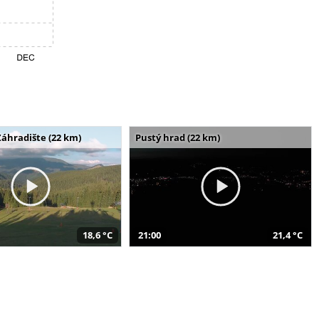
Záhradište (22 km)
Pustý hrad (22 km)
18,6 °C
21:00
21,4 °C