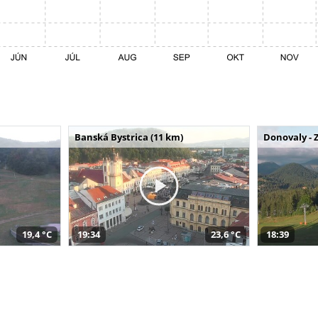
Banská Bystrica (11 km)
Donovaly - 
19,4 °C
19:34
23,6 °C
18:39