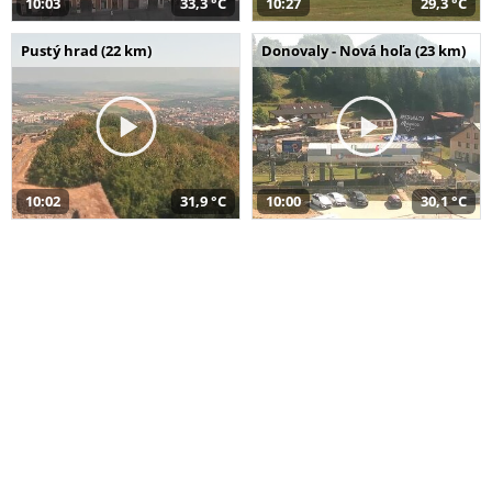
10:03
33,3 °C
10:27
29,3 °C
Pustý hrad (22 km)
Donovaly - Nová hoľa (23 km)
10:02
31,9 °C
10:00
30,1 °C