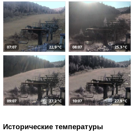
07:07
22,9 °C
08:07
25,3 °C
09:07
27,2 °C
10:07
27,9 °C
Исторические температуры