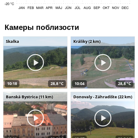
Камеры поблизости
Skalka
Králiky (2 km)
10:18
28,8 °C
10:04
28,8 °C
Banská Bystrica (11 km)
Donovaly - Záhradište (22 km)