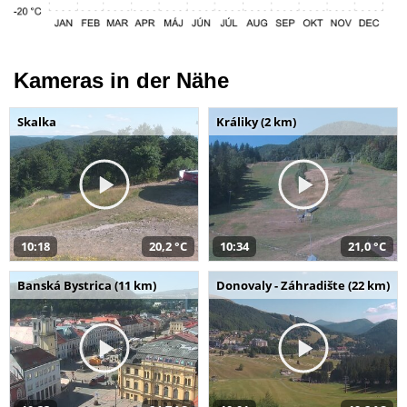
Kameras in der Nähe
Skalka
Králiky (2 km)
10:18
20,2 °C
10:34
21,0 °C
Banská Bystrica (11 km)
Donovaly - Záhradište (22 km)