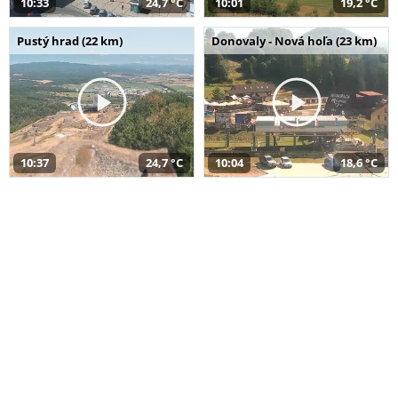
10:33
24,7 °C
10:01
19,2 °C
Pustý hrad (22 km)
Donovaly - Nová hoľa (23 km)
10:37
24,7 °C
10:04
18,6 °C