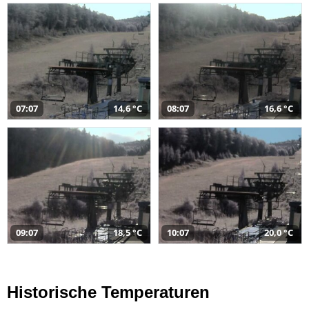
07:07
14,6 °C
08:07
16,6 °C
09:07
18,5 °C
10:07
20,0 °C
Historische Temperaturen