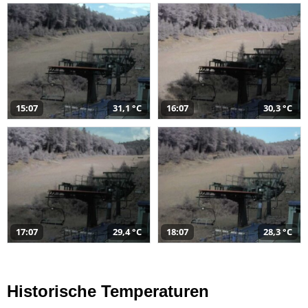
15:07
31,1 °C
16:07
30,3 °C
17:07
29,4 °C
18:07
28,3 °C
Historische Temperaturen