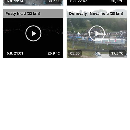
6.8. 19:34
30,7 °C
6.8. 22:47
20,3 °C
Pustý hrad (22 km)
Donovaly - Nová hoľa (23 km)
6.8. 21:01
26,9 °C
05:35
17,3 °C