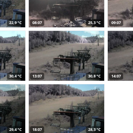
22,9 °C
08:07
25,3 °C
09:07
30,4 °C
13:07
30,8 °C
14:07
29,4 °C
18:07
28,3 °C