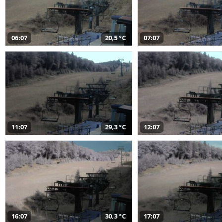
06:07
20,5 °C
07:07
11:07
29,3 °C
12:07
16:07
30,3 °C
17:07