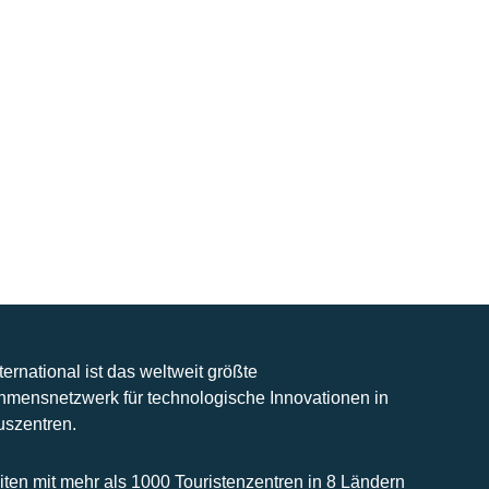
nternational ist das weltweit größte
hmensnetzwerk für technologische Innovationen in
uszentren.
iten mit mehr als 1000 Touristenzentren in 8 Ländern