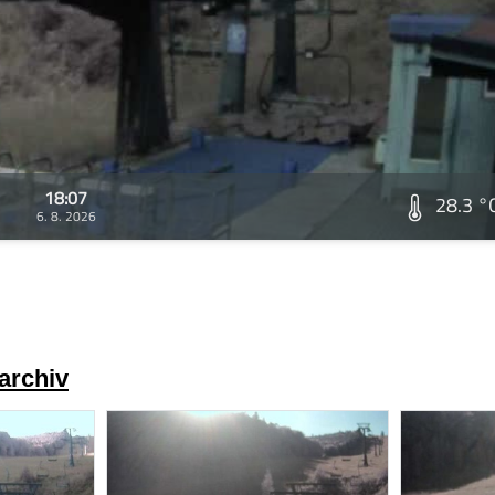
18:07
28.3 °
6. 8. 2026
archiv