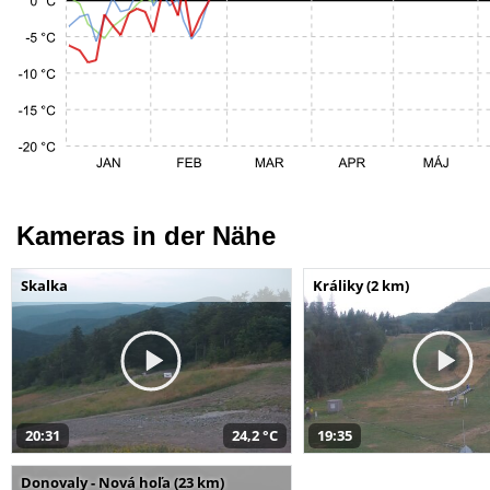
Kameras in der Nähe
Skalka
Králiky (2 km)
20:31
24,2 °C
19:35
Donovaly - Nová hoľa (23 km)