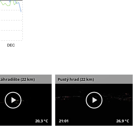
Záhradište (22 km)
Pustý hrad (22 km)
20,3 °C
21:01
26,9 °C