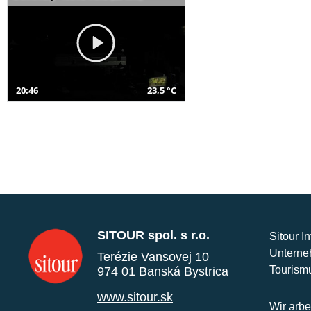
20:46
23,5 °C
SITOUR spol. s r.o.
Sitour I
Unterne
Terézie Vansovej 10
Tourism
974 01 Banská Bystrica
www.sitour.sk
Wir arbe