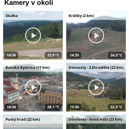
Kamery v okolí
Skalka
Králiky (2 km)
14:36
23,9 °C
14:35
24,3 °C
Banská Bystrica (11 km)
Donovaly - Záhradište (22 km)
14:34
28,1 °C
13:58
22,5 °C
Pustý hrad (22 km)
Donovaly - Nová hoľa (23 km)