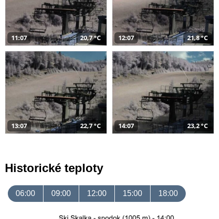
11:07
20,7 °C
12:07
21,8 °C
13:07
22,7 °C
14:07
23,2 °C
Historické teploty
06:00
09:00
12:00
15:00
18:00