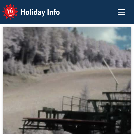
Holiday Info