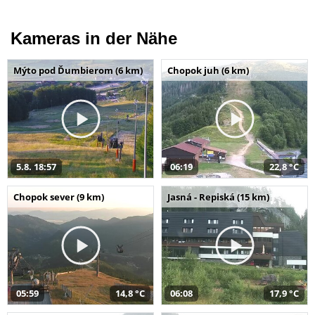
Kameras in der Nähe
Mýto pod Ďumbierom (6 km)
Chopok juh (6 km)
5.8. 18:57
06:19
22,8 °C
Chopok sever (9 km)
Jasná - Repiská (15 km)
05:59
14,8 °C
06:08
17,9 °C