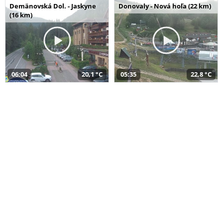
Demänovská Dol. - Jaskyne
Donovaly - Nová hoľa (22 km)
(16 km)
06:04
20,1 °C
05:35
22,8 °C