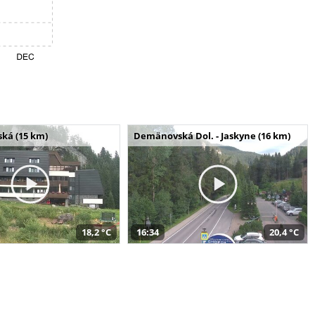
ská (15 km)
Demänovská Dol. - Jaskyne (16 km)
18,2 °C
16:34
20,4 °C