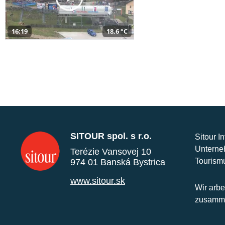
16:19
18,6 °C
SITOUR spol. s r.o.
Sitour I
Unterne
Terézie Vansovej 10
Tourism
974 01 Banská Bystrica
www.sitour.sk
Wir arbe
zusamme