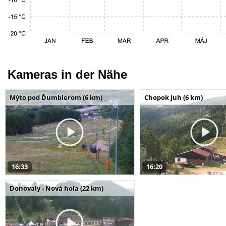
Kameras in der Nähe
Mýto pod Ďumbierom (6 km)
Chopok juh (6 km)
16:33
16:20
Donovaly - Nová hoľa (22 km)