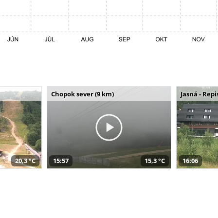
Chopok sever (9 km)
Jasná - Repi
20,3 °C
15:57
15,3 °C
16:06