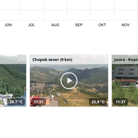
Chopok sever (9 km)
Jasná - Repi
29,7 °C
11:51
25,8 °C
11:37