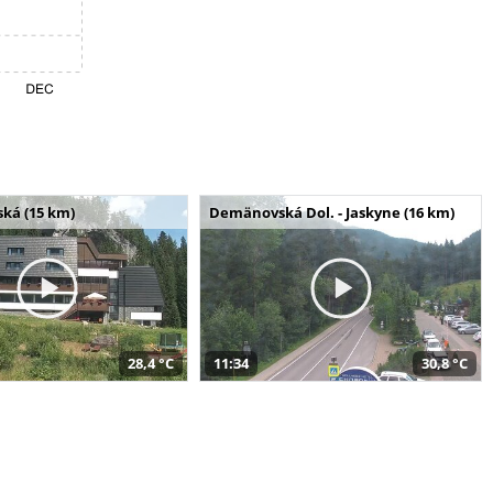
ská (15 km)
Demänovská Dol. - Jaskyne (16 km)
28,4 °C
11:34
30,8 °C