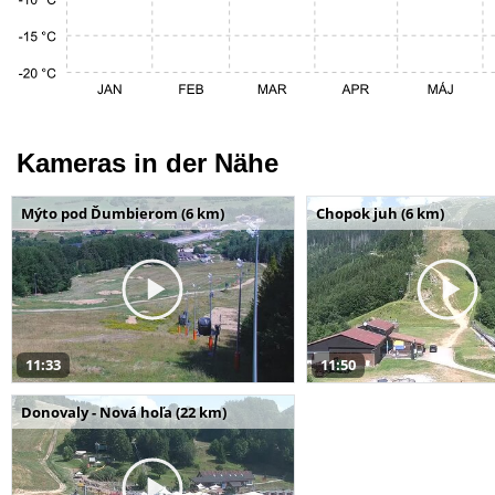
Kameras in der Nähe
Mýto pod Ďumbierom (6 km)
Chopok juh (6 km)
11:33
11:50
Donovaly - Nová hoľa (22 km)