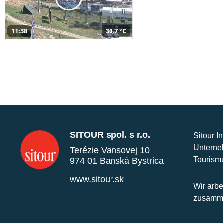
11:38
30,7 °C
SITOUR spol. s r.o.
Sitour I
Unterne
Terézie Vansovej 10
Tourism
974 01 Banská Bystrica
www.sitour.sk
Wir arbe
zusamme