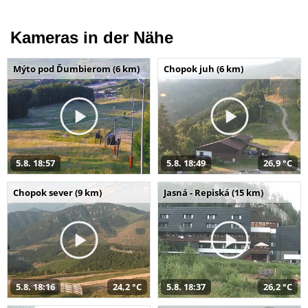
Kameras in der Nähe
Mýto pod Ďumbierom (6 km)
Chopok juh (6 km)
5.8. 18:57
5.8. 18:49
26,9 °C
Chopok sever (9 km)
Jasná - Repiská (15 km)
5.8. 18:16
24,2 °C
5.8. 18:37
26,2 °C