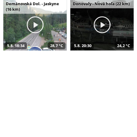
Demänovská Dol. - Jaskyne
Donovaly - Nová hoľa (22 km)
(16 km)
5.8. 18:34
28,7 °C
5.8. 20:30
24,2 °C