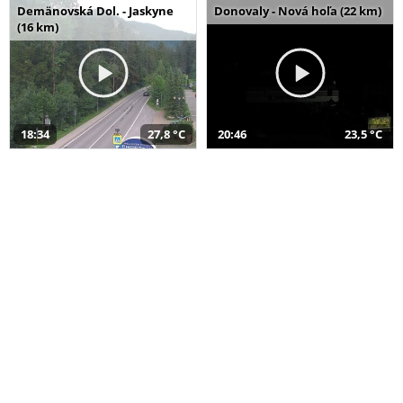
Demänovská Dol. - Jaskyne
Donovaly - Nová hoľa (22 km)
(16 km)
18:34
27,8 °C
20:46
23,5 °C