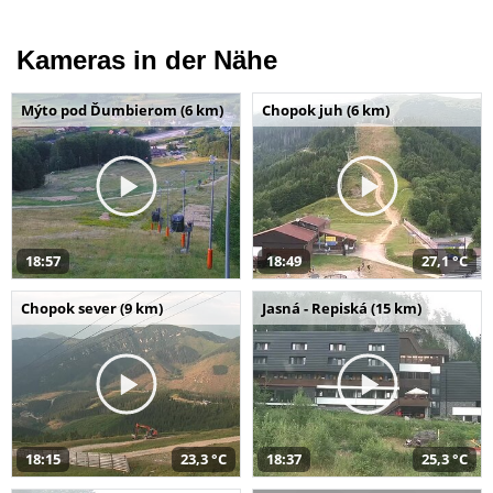
Kameras in der Nähe
Mýto pod Ďumbierom (6 km)
Chopok juh (6 km)
18:57
18:49
27,1 °C
Chopok sever (9 km)
Jasná - Repiská (15 km)
18:15
23,3 °C
18:37
25,3 °C