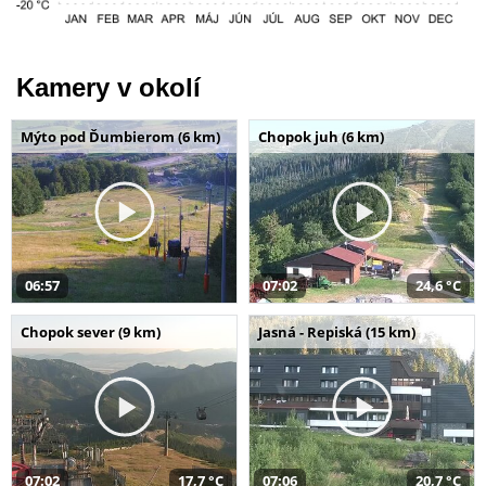
Kamery v okolí
Mýto pod Ďumbierom (6 km)
Chopok juh (6 km)
06:57
07:02
24,6 °C
Chopok sever (9 km)
Jasná - Repiská (15 km)
07:02
17,7 °C
07:06
20,7 °C