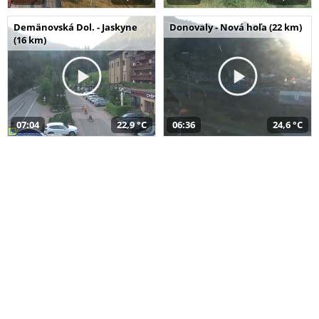
Demänovská Dol. - Jaskyne
Donovaly - Nová hoľa (22 km)
(16 km)
07:04
22,9 °C
06:36
24,6 °C