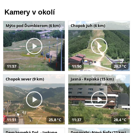
Kamery v okolí
Mýto pod Ďumbierom (6 km)
Chopok juh (6 km)
11:57
11:50
29,7 °C
Chopok sever (9 km)
Jasná - Repiská (15 km)
11:51
25,8 °C
11:37
28,4 °C
Demänovská Dol. - Jaskyne
Donovaly - Nová hoľa (22 km)