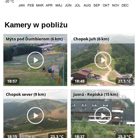
Kamery w pobliżu
Mýto pod Ďumbierom (6 km)
Chopok juh (6 km)
18:57
18:49
27,1 °C
Chopok sever (9 km)
Jasná - Repiská (15 km)
18:15
23,3 °C
18:37
25,3 °C