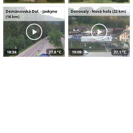
Demänovská Dol. - Jaskyne
Donovaly - Nová hoľa (22 km)
(16 km)
18:34
27,8 °C
19:09
27,1 °C