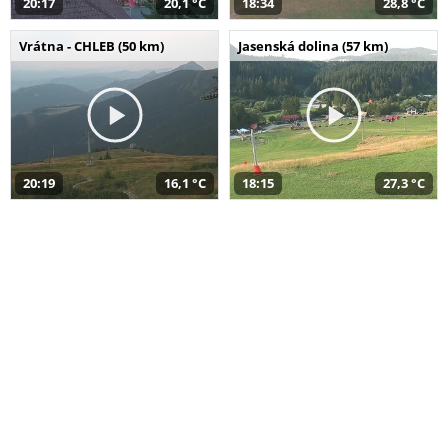
20:17
20,1 °C
18:34
28,8 °C
Vrátna - CHLEB (50 km)
Jasenská dolina (57 km)
20:19
16,1 °C
18:15
27,3 °C