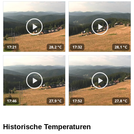
17:21
28,2 °C
17:32
28,1 °C
17:46
27,9 °C
17:52
27,8 °C
Historische Temperaturen