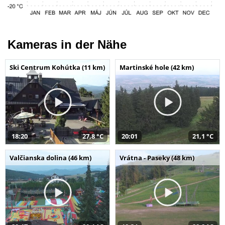
Kameras in der Nähe
Ski Centrum Kohútka (11 km)
Martinské hole (42 km)
18:20
27,8 °C
20:01
21,1 °C
Valčianska dolina (46 km)
Vrátna - Paseky (48 km)