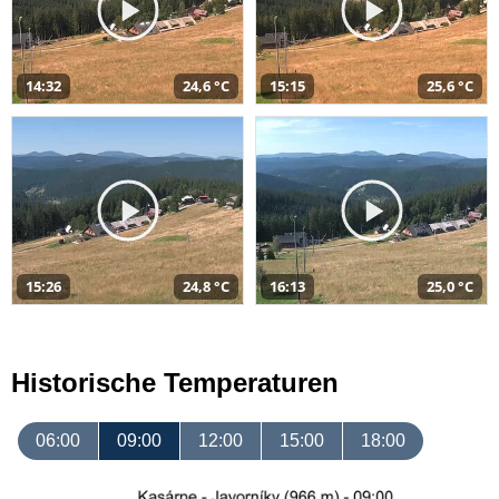
14:32
24,6 °C
15:15
25,6 °C
15:26
24,8 °C
16:13
25,0 °C
Historische Temperaturen
06:00
09:00
12:00
15:00
18:00