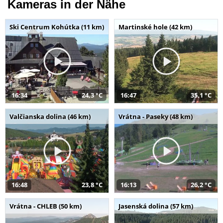
Kameras in der Nähe
Ski Centrum Kohútka (11 km)
Martinské hole (42 km)
16:34
24,3 °C
16:47
35,1 °C
Valčianska dolina (46 km)
Vrátna - Paseky (48 km)
16:48
23,8 °C
16:13
26,2 °C
Vrátna - CHLEB (50 km)
Jasenská dolina (57 km)