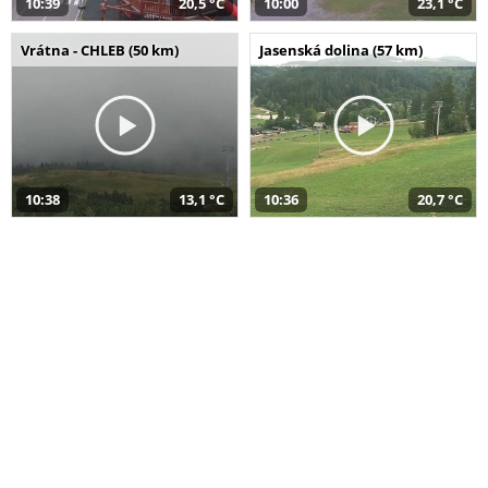
10:39
20,5 °C
10:00
23,1 °C
Vrátna - CHLEB (50 km)
Jasenská dolina (57 km)
10:38
13,1 °C
10:36
20,7 °C