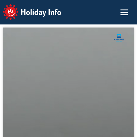
Holiday Info