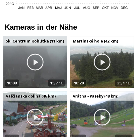
Kameras in der Nähe
Ski Centrum Kohútka (11 km)
Martinské hole (42 km)
10:09
15,7 °C
10:20
25,1 °C
Valčianska dolina (46 km)
Vrátna - Paseky (48 km)