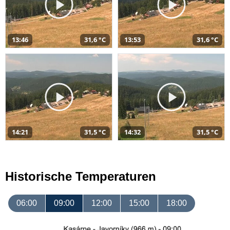
13:46
31,6 °C
13:53
31,6 °C
14:21
31,5 °C
14:32
31,5 °C
Historische Temperaturen
06:00
09:00
12:00
15:00
18:00