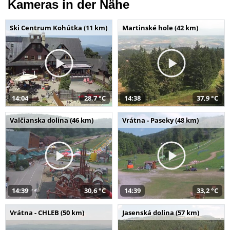
Kameras in der Nähe
Ski Centrum Kohútka (11 km)
Martinské hole (42 km)
14:04
28,7 °C
14:38
37,9 °C
Valčianska dolina (46 km)
Vrátna - Paseky (48 km)
14:39
30,6 °C
14:39
33,2 °C
Vrátna - CHLEB (50 km)
Jasenská dolina (57 km)