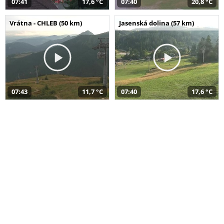
07:41
17,6 °C
07:40
20,8 °C
Vrátna - CHLEB (50 km)
Jasenská dolina (57 km)
07:43
11,7 °C
07:40
17,6 °C