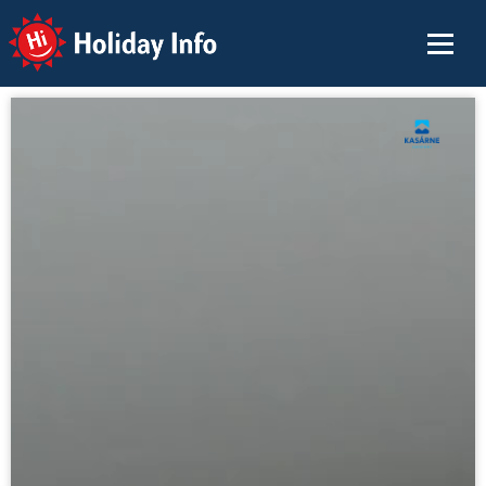
Holiday Info