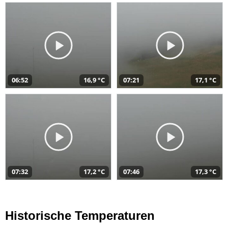
06:52
16,9 °C
07:21
17,1 °C
07:32
17,2 °C
07:46
17,3 °C
Historische Temperaturen