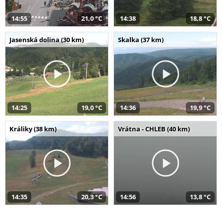
14:55
21,0 °C
14:38
18,8 °C
Jasenská dolina (30 km)
Skalka (37 km)
14:25
19,0 °C
14:36
19,9 °C
Králiky (38 km)
Vrátna - CHLEB (40 km)
14:35
20,3 °C
14:56
13,8 °C