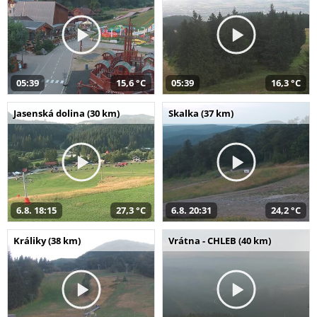
05:39
15,6 °C
05:39
16,3 °C
Jasenská dolina (30 km)
Skalka (37 km)
6.8. 18:15
27,3 °C
6.8. 20:31
24,2 °C
Králiky (38 km)
Vrátna - CHLEB (40 km)