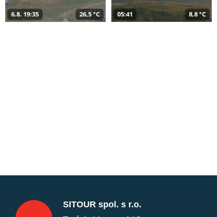
6.8. 19:35
26,5 °C
05:41
8,8 °C
SITOUR spol. s r.o.