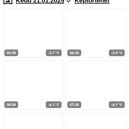
Kedd 21.01.2025
Képtörténet
05:58
-3,7 °C
06:28
-3,9 °C
06:58
-4,1 °C
07:28
-4,1 °C