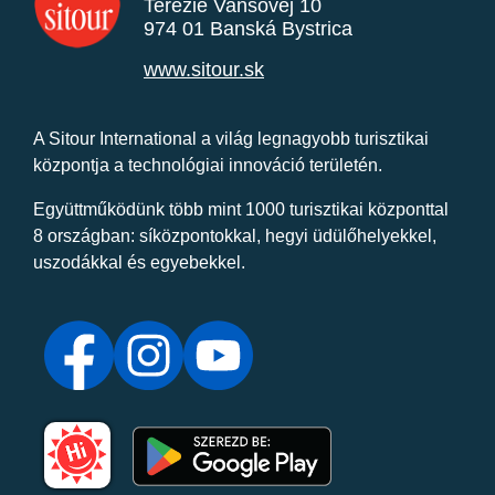
Terézie Vansovej 10
974 01 Banská Bystrica
www.sitour.sk
A Sitour International a világ legnagyobb turisztikai
központja a technológiai innováció területén.
Együttműködünk több mint 1000 turisztikai központtal
8 országban: síközpontokkal, hegyi üdülőhelyekkel,
uszodákkal és egyebekkel.