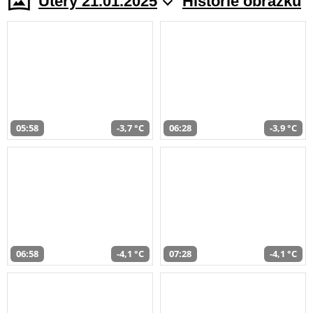
Úterý 21.01.2025
Historie obrazků
05:58
-3,7 °C
06:28
-3,9 °C
06:58
-4,1 °C
07:28
-4,1 °C