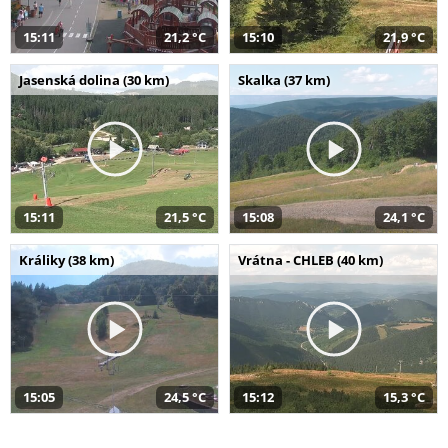
15:11
21,2 °C
15:10
21,9 °C
Jasenská dolina (30 km)
Skalka (37 km)
15:11
21,5 °C
15:08
24,1 °C
Králiky (38 km)
Vrátna - CHLEB (40 km)
15:05
24,5 °C
15:12
15,3 °C