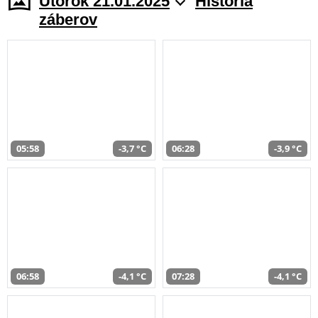
Utorok 21.01.2025
História
záberov
05:58
-3,7 °C
06:28
-3,9 °C
06:58
-4,1 °C
07:28
-4,1 °C