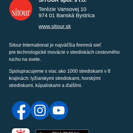
SITOUR spol. s r.o.
Terézie Vansovej 10
974 01 Banská Bystrica
www.sitour.sk
Sitour International je najväčšia firemná sieť
pre technologické inovácie v strediskách cestovného
ruchu na svete.
Spolupracujeme s viac ako 1000 strediskami v 8
krajinách: lyžiarskymi strediskami, horskými
strediskami, kúpaliskami a ďalšími.