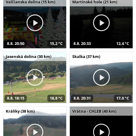
Valčianska dolina (15 km)
Martinské hole (21 km)
8.8. 20:50
15,2 °C
8.8. 20:33
12,4 °C
Jasenská dolina (30 km)
Skalka (37 km)
8.8. 18:15
18,8 °C
8.8. 20:31
17,0 °C
Králiky (38 km)
Vrátna - CHLEB (40 km)