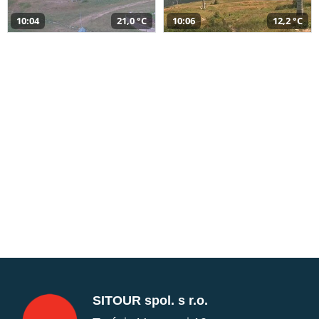
10:04
21,0 °C
10:06
12,2 °C
SITOUR spol. s r.o.