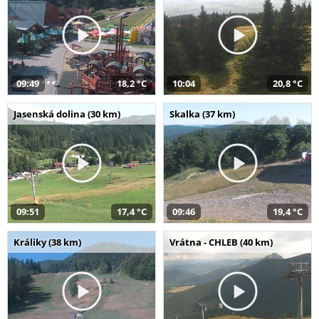
09:49
18,2 °C
10:04
20,8 °C
Jasenská dolina (30 km)
Skalka (37 km)
09:51
17,4 °C
09:46
19,4 °C
Králiky (38 km)
Vrátna - CHLEB (40 km)