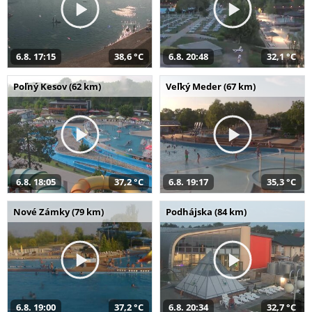
6.8. 17:15
38,6 °C
6.8. 20:48
32,1 °C
Poľný Kesov (62 km)
Veľký Meder (67 km)
6.8. 18:05
37,2 °C
6.8. 19:17
35,3 °C
Nové Zámky (79 km)
Podhájska (84 km)
6.8. 19:00
37,2 °C
6.8. 20:34
32,7 °C