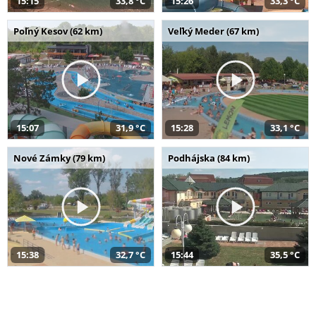
15:15
33,8 °C
15:26
33,3 °C
Poľný Kesov (62 km)
Veľký Meder (67 km)
15:07
31,9 °C
15:28
33,1 °C
Nové Zámky (79 km)
Podhájska (84 km)
15:38
32,7 °C
15:44
35,5 °C