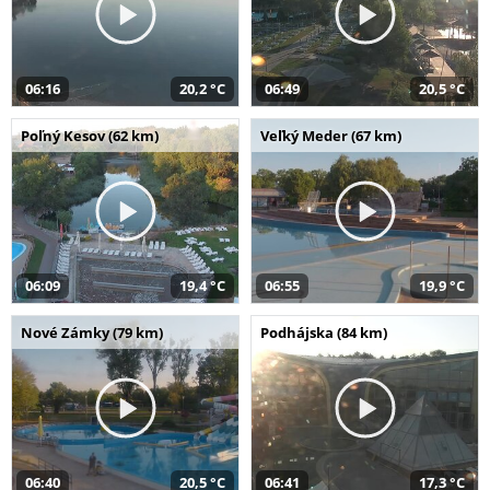
06:16
20,2 °C
06:49
20,5 °C
Poľný Kesov (62 km)
Veľký Meder (67 km)
06:09
19,4 °C
06:55
19,9 °C
Nové Zámky (79 km)
Podhájska (84 km)
06:40
20,5 °C
06:41
17,3 °C