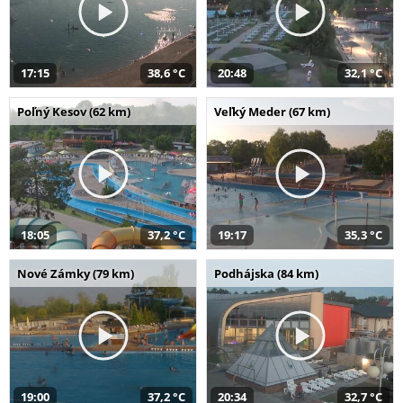
17:15
38,6 °C
20:48
32,1 °C
Poľný Kesov (62 km)
Veľký Meder (67 km)
18:05
37,2 °C
19:17
35,3 °C
Nové Zámky (79 km)
Podhájska (84 km)
19:00
37,2 °C
20:34
32,7 °C