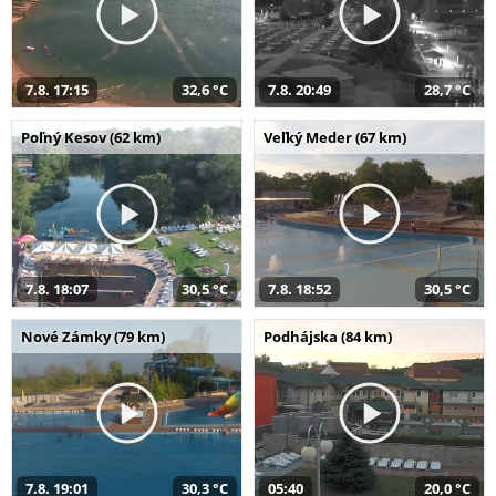
7.8. 17:15
32,6 °C
7.8. 20:49
28,7 °C
Poľný Kesov (62 km)
Veľký Meder (67 km)
7.8. 18:07
30,5 °C
7.8. 18:52
30,5 °C
Nové Zámky (79 km)
Podhájska (84 km)
7.8. 19:01
30,3 °C
05:40
20,0 °C