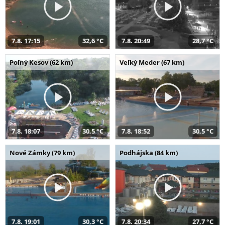
7.8. 17:15
32,6 °C
7.8. 20:49
28,7 °C
Poľný Kesov (62 km)
Veľký Meder (67 km)
7.8. 18:07
30,5 °C
7.8. 18:52
30,5 °C
Nové Zámky (79 km)
Podhájska (84 km)
7.8. 19:01
30,3 °C
7.8. 20:34
27,7 °C