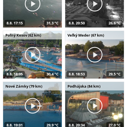
8.8. 17:15
31,3 °C
8.8. 20:50
26,6 °C
Poľný Kesov (62 km)
Veľký Meder (67 km)
8.8. 18:05
30,4 °C
8.8. 18:53
29,5 °C
Nové Zámky (79 km)
Podhájska (84 km)
8.8. 19:01
29,9 °C
8.8. 20:34
27,0 °C