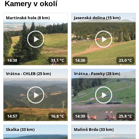
Kamery v okolí
Martinské hole (8 km)
Jasenská dolina (15 km)
14:38
31,1 °C
14:26
23,0 °C
Vrátna - CHLEB (25 km)
Vrátna - Paseky (28 km)
14:57
16,8 °C
14:39
25,8 °C
Skalka (33 km)
Malinô Brdo (33 km)