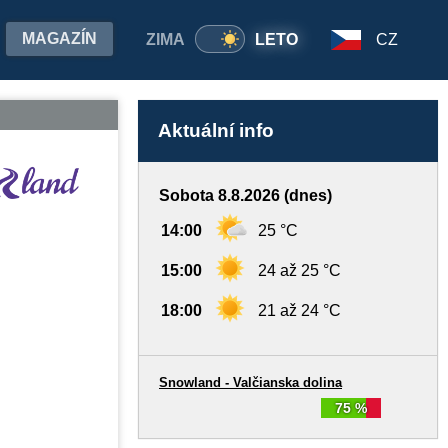
MAGAZÍN
ZIMA
LETO
CZ
Aktuální info
Sobota 8.8.2026 (dnes)
14:00
25 °C
15:00
24 až 25 °C
18:00
21 až 24 °C
Snowland - Valčianska dolina
75 %