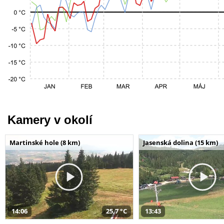
Kamery v okolí
Martinské hole (8 km)
Jasenská dolina (15 km)
14:06
25,7 °C
13:43