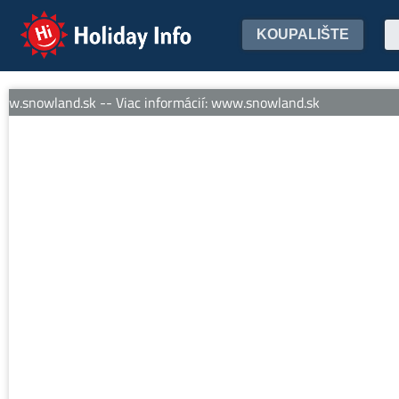
Holiday Info
KOUPALIŠTE
w.snowland.sk -- Viac informácií: www.snowland.sk