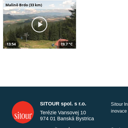
Malinô Brdo (33 km)
13:54
19,7 °C
SITOUR spol. s r.o.
Sitour I
inovace 
Terézie Vansovej 10
974 01 Banská Bystrica