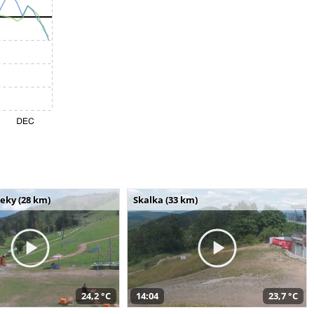
seky (28 km)
Skalka (33 km)
24,2 °C
14:04
23,7 °C