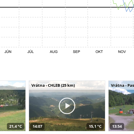
Vrátna - CHLEB (25 km)
Vrátna - Pa
21,4 °C
14:07
15,1 °C
13:54