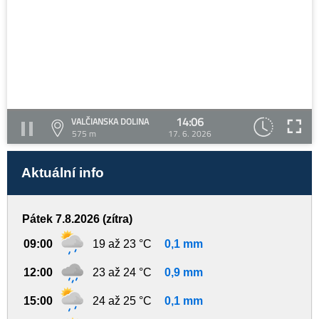
14:06
VALČIANSKA DOLINA
575 m
17. 6. 2026
Aktuální info
Pátek 7.8.2026 (zítra)
09:00
19 až 23 °C
0,1 mm
12:00
23 až 24 °C
0,9 mm
15:00
24 až 25 °C
0,1 mm