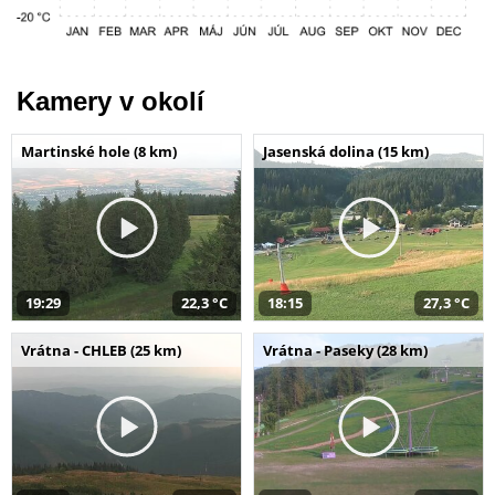
Kamery v okolí
Martinské hole (8 km)
Jasenská dolina (15 km)
19:29
22,3 °C
18:15
27,3 °C
Vrátna - CHLEB (25 km)
Vrátna - Paseky (28 km)