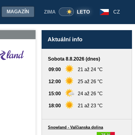
MAGAZÍN
ZIMA
LETO
CZ
Aktuální info
Sobota 8.8.2026 (dnes)
09:00
21 až 24 °C
12:00
25 až 26 °C
15:00
24 až 26 °C
18:00
21 až 23 °C
Snowland - Valčianska dolina
75 %