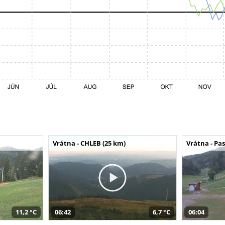
Vrátna - CHLEB (25 km)
Vrátna - Pa
11,2 °C
06:42
6,7 °C
06:04