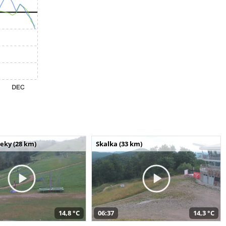
seky (28 km)
Skalka (33 km)
14,8 °C
06:37
14,3 °C