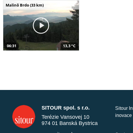
Malinô Brdo (33 km)
06:31
13,3 °C
SITOUR spol. s r.o.
Sitour I
inovace 
Terézie Vansovej 10
974 01 Banská Bystrica