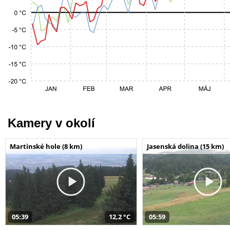
Kamery v okolí
Martinské hole (8 km)
Jasenská dolina (15 km)
05:39
12,2 °C
05:59