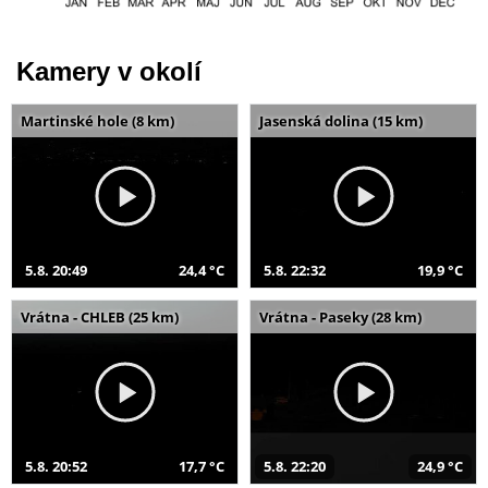
Kamery v okolí
Martinské hole (8 km)
Jasenská dolina (15 km)
5.8. 20:49
24,4 °C
5.8. 22:32
19,9 °C
Vrátna - CHLEB (25 km)
Vrátna - Paseky (28 km)
5.8. 20:52
17,7 °C
5.8. 22:20
24,9 °C