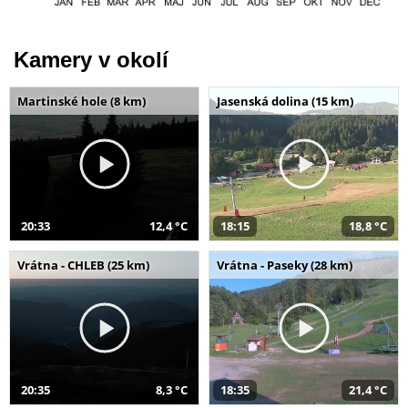
Kamery v okolí
Martinské hole (8 km)
Jasenská dolina (15 km)
20:33
12,4 °C
18:15
18,8 °C
Vrátna - CHLEB (25 km)
Vrátna - Paseky (28 km)
20:35
8,3 °C
18:35
21,4 °C