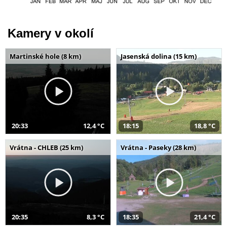
Kamery v okolí
Martinské hole (8 km)
Jasenská dolina (15 km)
20:33
12,4 °C
18:15
18,8 °C
Vrátna - CHLEB (25 km)
Vrátna - Paseky (28 km)
20:35
8,3 °C
18:35
21,4 °C