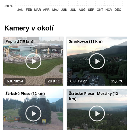
Kamery v okolí
Poprad (10 km)
Smokovce (11 km)
6.8. 18:54
28,9 °C
6.8. 19:27
25,6 °C
Štrbské Pleso (12 km)
Štrbské Pleso - Mostíky (12
km)