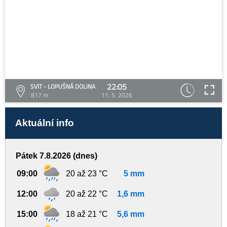
22:05
SVIT - LOPUŠNÁ DOLINA
817 m
11. 5. 2026
Aktuální info
Pátek 7.8.2026 (dnes)
09:00
20 až 23 °C
5 mm
12:00
20 až 22 °C
1,6 mm
15:00
18 až 21 °C
5,6 mm