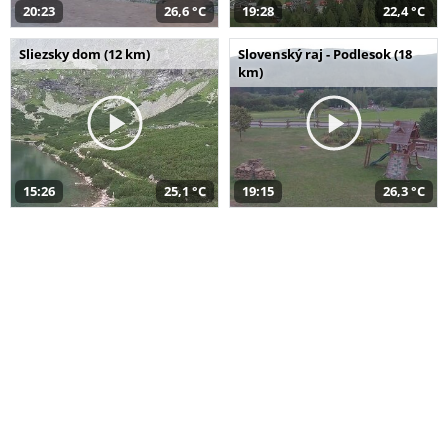
20:23
26,6 °C
19:28
22,4 °C
Sliezsky dom (12 km)
Slovenský raj - Podlesok (18
km)
15:26
25,1 °C
19:15
26,3 °C