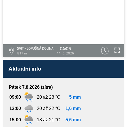
04:05
SVIT - LOPUŠNÁ DOLINA
817 m
11. 5. 2026
Aktuální info
Pátek 7.8.2026 (zítra)
09:00
20 až 23 °C
5 mm
12:00
20 až 22 °C
1,6 mm
15:00
18 až 21 °C
5,6 mm