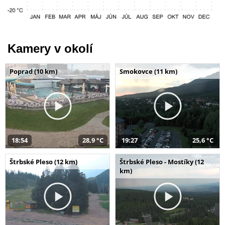
Kamery v okolí
Poprad (10 km)
Smokovce (11 km)
18:54
28,9 °C
19:27
25,6 °C
Štrbské Pleso (12 km)
Štrbské Pleso - Mostíky (12
km)