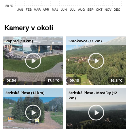
Kamery v okolí
Poprad (10 km)
Smokovce (11 km)
08:54
17,4 °C
09:13
16,3 °C
Štrbské Pleso (12 km)
Štrbské Pleso - Mostíky (12
km)