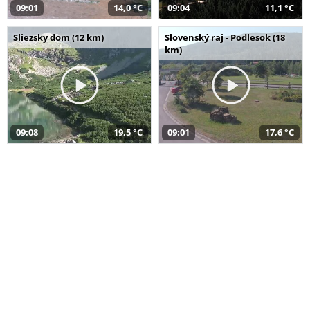
09:01
14,0 °C
09:04
11,1 °C
Sliezsky dom (12 km)
Slovenský raj - Podlesok (18
km)
09:08
19,5 °C
09:01
17,6 °C