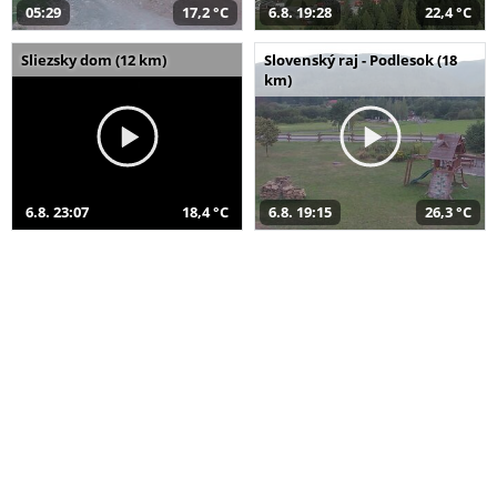
05:29
17,2 °C
6.8. 19:28
22,4 °C
Sliezsky dom (12 km)
Slovenský raj - Podlesok (18
km)
6.8. 23:07
18,4 °C
6.8. 19:15
26,3 °C