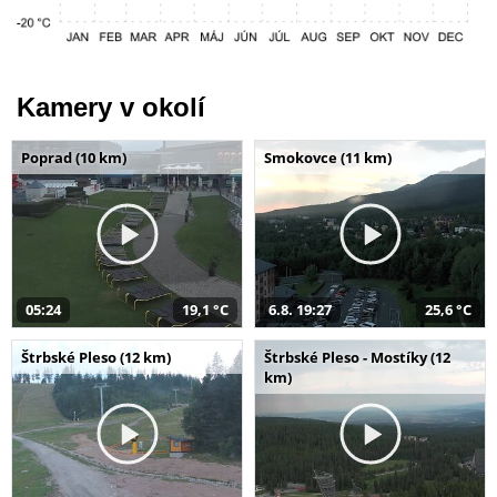
Kamery v okolí
Poprad (10 km)
Smokovce (11 km)
05:24
19,1 °C
6.8. 19:27
25,6 °C
Štrbské Pleso (12 km)
Štrbské Pleso - Mostíky (12
km)