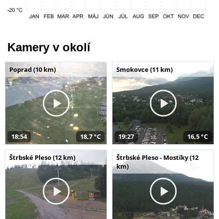
Kamery v okolí
Poprad (10 km)
Smokovce (11 km)
18:54
18,7 °C
19:27
16,5 °C
Štrbské Pleso (12 km)
Štrbské Pleso - Mostíky (12
km)