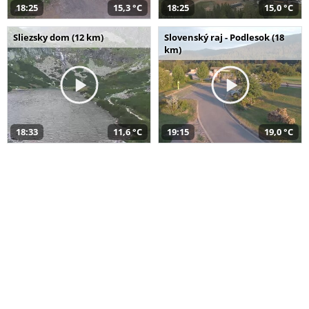
18:25
15,3 °C
18:25
15,0 °C
Sliezsky dom (12 km)
Slovenský raj - Podlesok (18
km)
18:33
11,6 °C
19:15
19,0 °C