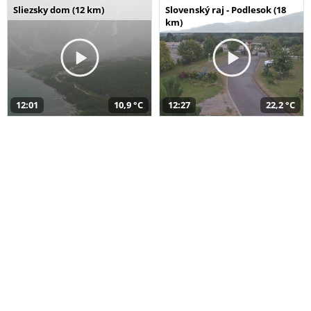
Sliezsky dom (12 km)
Slovenský raj - Podlesok (18
km)
12:01
10,9 °C
12:27
22,2 °C