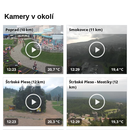
Kamery v okolí
Poprad (10 km)
Smokovce (11 km)
12:23
20,7 °C
12:29
19,4 °C
Štrbské Pleso (12 km)
Štrbské Pleso - Mostíky (12
km)
12:23
20,3 °C
12:29
19,3 °C