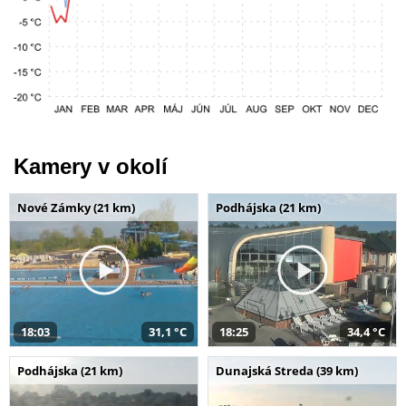
Kamery v okolí
Nové Zámky (21 km)
Podhájska (21 km)
18:03
31,1 °C
18:25
34,4 °C
Podhájska (21 km)
Dunajská Streda (39 km)