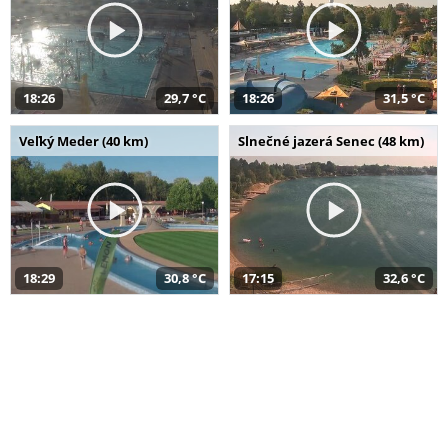
18:26
29,7 °C
18:26
31,5 °C
Veľký Meder (40 km)
Slnečné jazerá Senec (48 km)
18:29
30,8 °C
17:15
32,6 °C